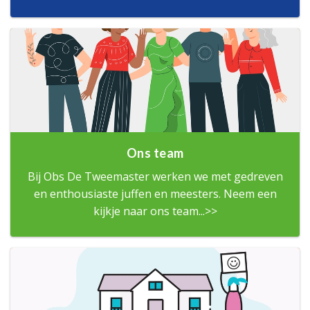
Ons team
Bij Obs De Tweemaster werken we met gedreven
en enthousiaste juffen en meesters. Neem een
kijkje naar ons team...>>