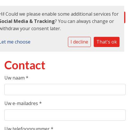
Hi! Could we please enable some additional services for
Social Media & Tracking
? You can always change or
withdraw your consent later.
Let me choose
I decline
That's ok
Contact
Uw naam
*
Uw e-mailadres
*
Uw telefoonnummer
*